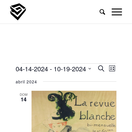
04-14-2024
 - 
10-19-2024
Búsque
Naveg
Buscar
Lista
de
y
Seleccionar
vistas
abril 2024
fecha.
navegac
de
Event
de
DOM
14
vistas
de
Eventos