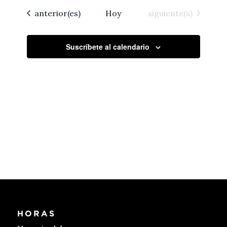
fecha.
navegac
de
Eventos
Eventos
anterior(es)
Hoy
siguiente(s)
Event
de
vistas
Suscríbete al calendario
de
Eventos
HORAS