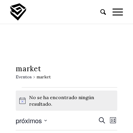
market
Eventos
market
No se ha encontrado ningún
Notice
resultado.
próximos
Búsque
Naveg
Buscar
Lista
de
y
Seleccionar
vistas