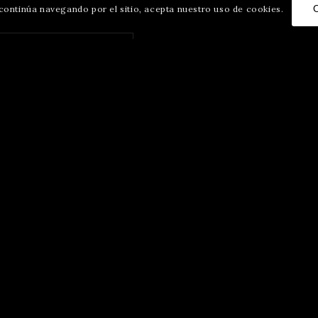
Si continúa navegando por el sitio, acepta nuestro uso de cookies.
A
bir
izado por
fulano
.