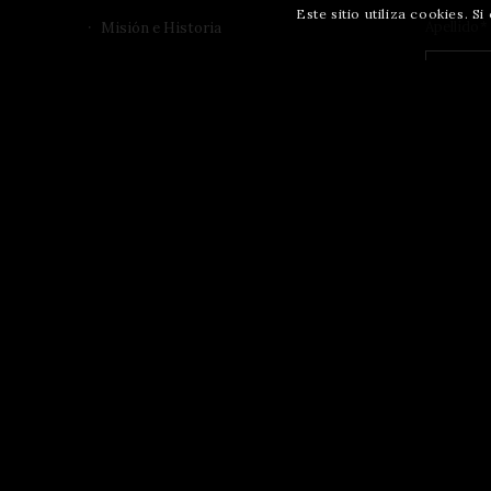
Este sitio utiliza cookies. 
Apellido
*
Misión e Historia
Accesibilidad
Aviso de Filmación y Fotografía
CAPTCH
Información financiera
Recursos
Gestión de Cobros
Suscri
Community-Based Curation
Apoyo
Haz una donación
© Copyright - Museo de Arte y Bloque Histórico de Tucson - Real