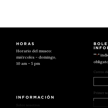
HORAS
BOLE
INFO
Horario del museo:
""
" ind
*
miércoles – domingo,
obligato
10 am – 5 pm
Correo el
Conseguir entradas
Primer n
INFORMACIÓN
Sobre nosotros