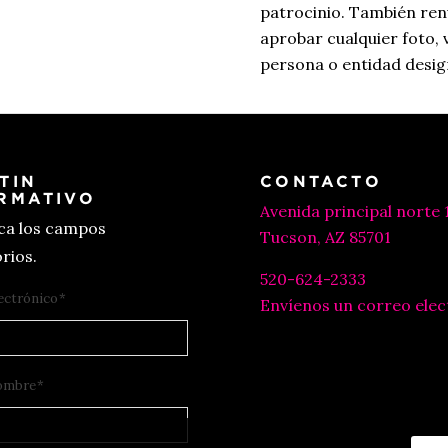
patrocinio. También ren
aprobar cualquier foto,
persona o entidad desi
TIN
CONTACTO
RMATIVO
Avenida principal norte 
ica los campos
Tucson, AZ 85701
rios.
520-624-2333
ectrónico
*
Envíenos un correo elec
ombre
*