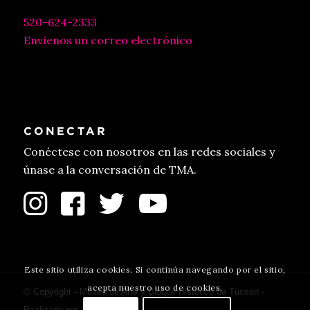
520-624-2333
Envíenos un correo electrónico
CONECTAR
Conéctese con nosotros en las redes sociales y
únase a la conversación de TMA.
Este sitio utiliza cookies. Si continúa navegando por el sitio,
acepta nuestro uso de cookies.
© Copyright - Museo de Arte y Bloque Histórico de Tucson -
Realizado por
fulano
.