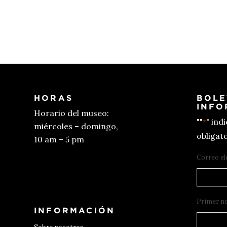
HORAS
BOLE
INFO
Horario del museo:
""
" ind
*
miércoles – domingo,
obligato
10 am – 5 pm
Correo el
Conseguir entradas
Primer n
INFORMACIÓN