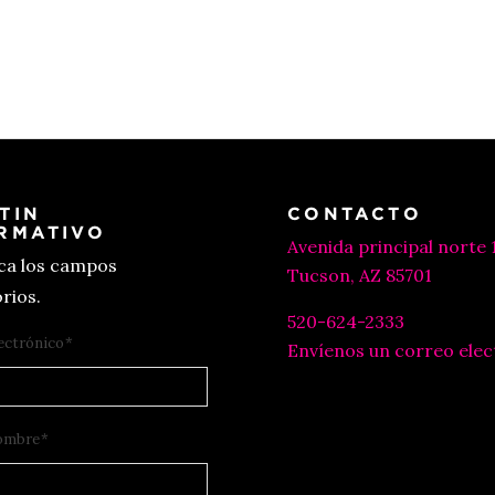
TIN
CONTACTO
RMATIVO
Avenida principal norte 
ica los campos
Tucson, AZ 85701
rios.
520-624-2333
ectrónico
*
Envíenos un correo elec
ombre
*