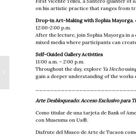
First Vicente Telles, a Santero (painter of s
on his artistic practice that ranges from 
Drop-in Art-Making with Sophia Mayorga
,
12:00-2:00 p.m.
After the lecture, join Sophia Mayorga in 
mixed media where participants can create
Self-Guided Gallery Activities
11:00 a.m. – 2:00 p.m.
Throughout the day, explore
Ya Hecho
usin
History Social with
Mauro Trejo
gain a deeper understanding of the works o
___________________________
Arte Desbloqueado: Acceso Exclusivo para Ti
Como titular de una tarjeta de Bank of Amer
con Museums on Us®.
Disfrute del Museo de Arte de Tucson como