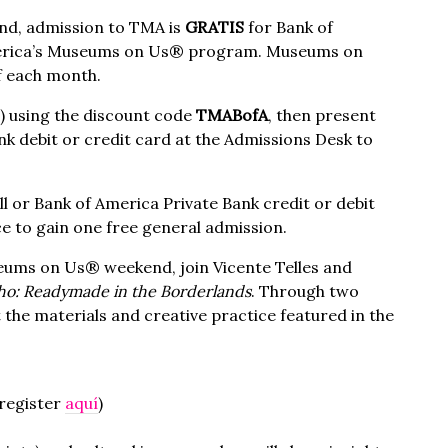
nd, admission to TMA is
GRATIS
for Bank of
merica’s Museums on Us® program. Museums on
f each month.
r) using the discount code
TMABofA
, then present
nk debit or credit card at the Admissions Desk to
l or Bank of America Private Bank credit or debit
e to gain one free general admission.
eums on Us® weekend, join Vicente Telles and
ho: Readymade in the Borderlands
. Through two
 the materials and creative practice featured in the
 register
aquí
)