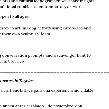
aints) and cultural iconographer, will share insights
traditional retablos to contemporary artworks.
 open to all ages.
a drop-in art-making activity using cardboard and
 their own sculptural form.
g conversation prompts and a scavenger hunt to
f art on view.
_____________________________________
tulares de Tarjetas
ica, tiene la llave para una experiencia inolvidable
 nunca antes el sábado 1 de noviembre, con