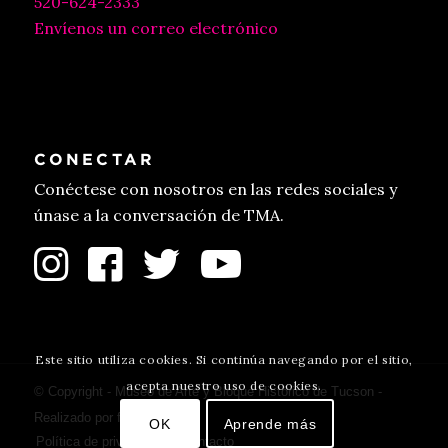
520-624-2333
Envíenos un correo electrónico
CONECTAR
Conéctese con nosotros en las redes sociales y
únase a la conversación de TMA.
Este sitio utiliza cookies. Si continúa navegando por el sitio,
acepta nuestro uso de cookies.
© Copyright - Museo de Arte y Bloque Histórico de Tucson -
Realizado por
fulano
.
OK
Aprende más
Política de privacidad
Contacto