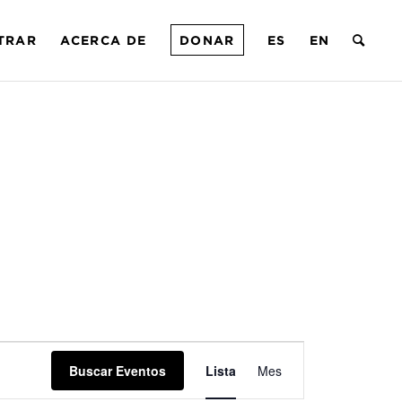
TRAR
ACERCA DE
DONAR
ES
EN
Navegación
Buscar Eventos
Lista
de
Mes
vistas