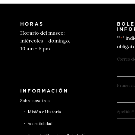
HORAS
BOLE
INFO
Horario del museo:
""
" ind
*
miércoles – domingo,
obligato
10 am – 5 pm
Correo el
Conseguir entradas
Primer n
INFORMACIÓN
Sobre nosotros
Apellido
*
Misión e Historia
Accesibilidad