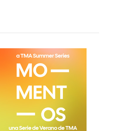
de
Evento