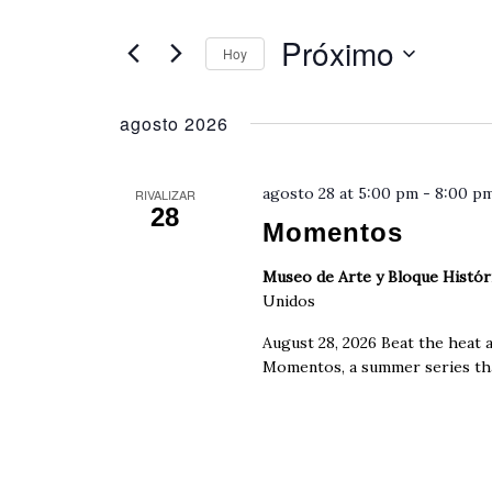
navegació
palabra
de
clave.
Próximo
Hoy
Busca
vistas
Seleccionar
Eventos
de
fecha.
agosto 2026
para
Eventos
la
palabra
agosto 28 at 5:00 pm
-
8:00 p
RIVALIZAR
clave.
28
Momentos
Museo de Arte y Bloque Histó
Unidos
August 28, 2026 Beat the heat 
Momentos, a summer series that