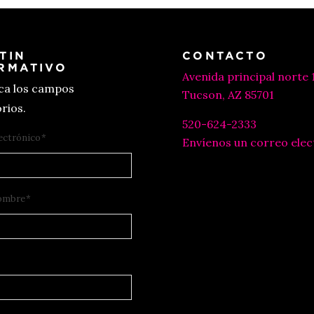
TIN
CONTACTO
RMATIVO
Avenida principal norte 
ica los campos
Tucson, AZ 85701
rios.
520-624-2333
ectrónico
*
Envíenos un correo elec
ombre
*