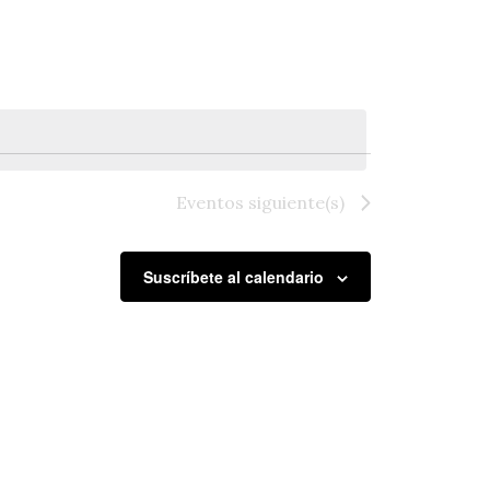
de
Evento
Eventos
siguiente(s)
Suscríbete al calendario