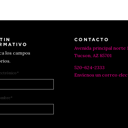
TIN
CONTACTO
RMATIVO
Avenida principal norte 
ica los campos
Tucson, AZ 85701
rios.
520-624-2333
ectrónico
*
Envíenos un correo elec
ombre
*