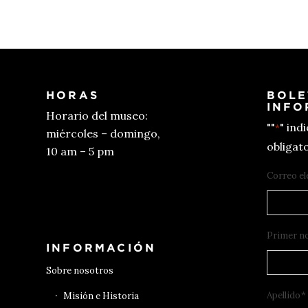
HORAS
BOLE
INFO
Horario del museo:
""
" ind
*
miércoles – domingo,
obligato
10 am – 5 pm
Correo el
Conseguir entradas
Primer n
INFORMACIÓN
Sobre nosotros
Apellido
*
Misión e Historia