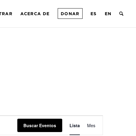
TRAR
ACERCA DE
DONAR
ES
EN
Navegación
Buscar Eventos
Lista
de
Mes
vistas