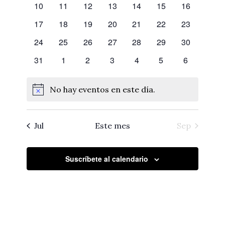
de
0
0
0
0
0
0
0
10
11
12
13
14
15
16
eventos
eventos
eventos
eventos
eventos
eventos
eventos
Eventos
0
0
0
0
0
0
0
17
18
19
20
21
22
23
eventos
eventos
eventos
eventos
eventos
eventos
eventos
0
0
0
0
0
0
0
24
25
26
27
28
29
30
eventos
eventos
eventos
eventos
eventos
eventos
eventos
0
0
0
0
0
0
0
31
1
2
3
4
5
6
eventos
eventos
eventos
eventos
eventos
eventos
eventos
No hay eventos en este día.
Notice
Jul
Este mes
Sep
Suscríbete al calendario