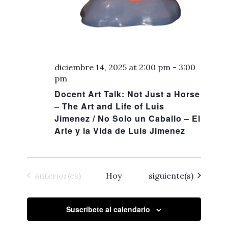
diciembre 14, 2025 at 2:00 pm
-
3:00
pm
Docent Art Talk: Not Just a Horse
– The Art and Life of Luis
Jimenez / No Solo un Caballo – El
Arte y la Vida de Luis Jimenez
Eventos
Eventos
anterior(es)
Hoy
siguiente(s)
Suscríbete al calendario