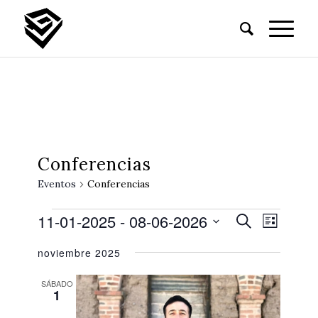
Conferencias
Eventos
Conferencias
11-01-2025
 - 
08-06-2026
Búsque
Naveg
Buscar
Lista
de
y
Seleccionar
vistas
noviembre 2025
fecha.
navegac
de
Event
de
SÁBADO
1
vistas