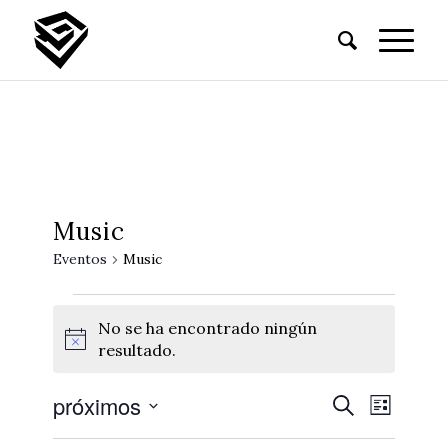
Music
Eventos
Music
No se ha encontrado ningún
Notice
resultado.
próximos
Búsque
Naveg
Buscar
Lista
de
y
Seleccionar
vistas