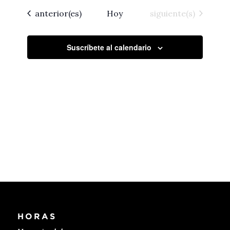
fecha.
navegac
de
Eventos
Eventos
anterior(es)
Hoy
siguiente(s)
Event
de
vistas
Suscríbete al calendario
de
Eventos
HORAS