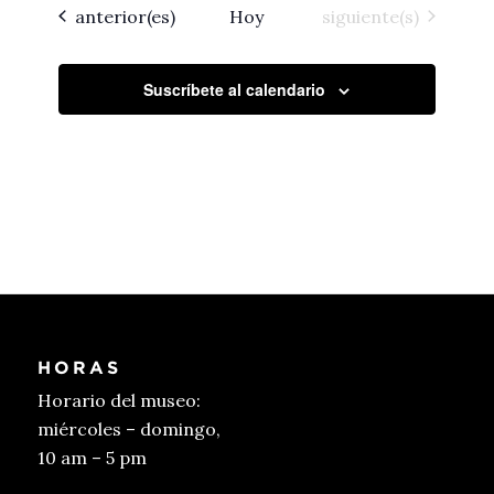
Eventos
Eventos
anterior(es)
Hoy
siguiente(s)
Suscríbete al calendario
HORAS
Horario del museo:
miércoles – domingo,
10 am – 5 pm