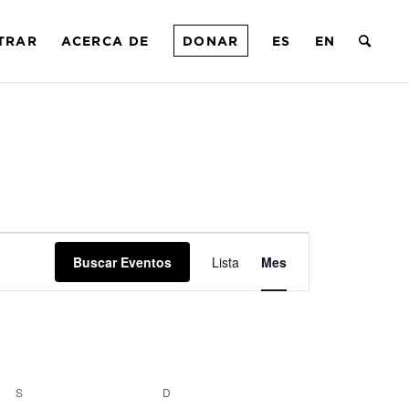
TRAR
ACERCA DE
DONAR
ES
EN
Navegación
Buscar Eventos
Lista
de
Mes
vistas
de
Evento
S
D