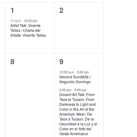
1
0
1
2
evento,
eventos,
11 a.m
-
12:00 pm
Artist Talk: Vicente
Telles / Charla del
Artista: Vicente Telles
0
2
8
9
eventos,
eventos,
10:00 a.m
-
5:00 pm
Second SundAZe |
Segundo Domingo
2:00 pm
-
3:00 pm
Docent Art Talk: From
Taos to Tucson: From
Darkness to Light and
Color in the Art of the
American West / De
Taos a Tucson: De la
Oscuridad a la Luz y el
Color en el Arte del
Oeste Americano