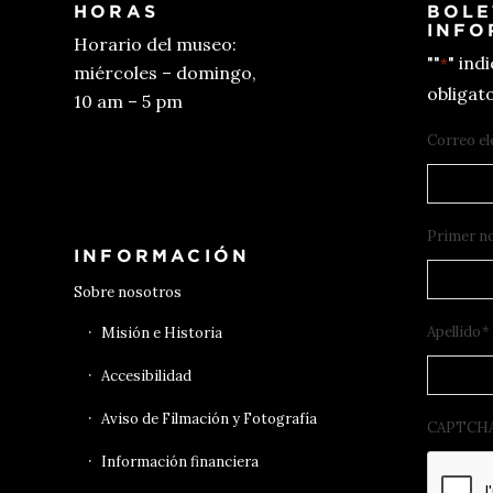
HORAS
BOLE
INFO
Horario del museo:
""
" ind
*
miércoles – domingo,
obligato
10 am – 5 pm
Correo el
Conseguir entradas
Primer n
INFORMACIÓN
Sobre nosotros
Apellido
*
Misión e Historia
Accesibilidad
Aviso de Filmación y Fotografía
CAPTCH
Información financiera