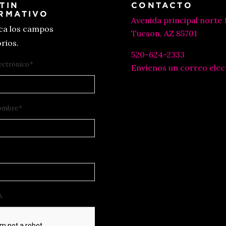
TIN
CONTACTO
RMATIVO
Avenida principal norte 
ica los campos
Tucson, AZ 85701
rios.
520-624-2333
ectrónico
*
Envíenos un correo elec
ombre
*
A