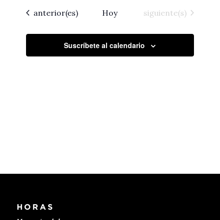
fecha.
navegac
de
Eventos
Eventos
anterior(es)
Hoy
siguiente(s)
Event
de
vistas
Suscríbete al calendario
de
Eventos
HORAS