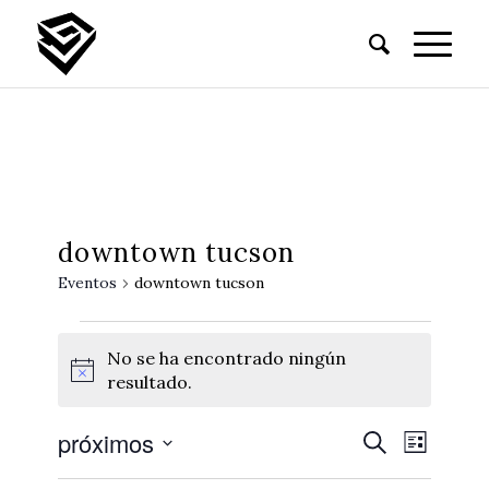
downtown tucson
Eventos
downtown tucson
No se ha encontrado ningún
Notice
resultado.
próximos
Búsque
Naveg
Buscar
Lista
de
y
Seleccionar
vistas