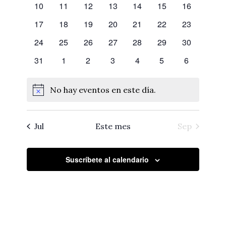
de
0
0
0
0
0
0
0
10
11
12
13
14
15
16
eventos
eventos
eventos
eventos
eventos
eventos
eventos
Eventos
0
0
0
0
0
0
0
17
18
19
20
21
22
23
eventos
eventos
eventos
eventos
eventos
eventos
eventos
0
0
0
0
0
0
0
24
25
26
27
28
29
30
eventos
eventos
eventos
eventos
eventos
eventos
eventos
0
0
0
0
0
0
0
31
1
2
3
4
5
6
eventos
eventos
eventos
eventos
eventos
eventos
eventos
No hay eventos en este día.
Notice
Jul
Este mes
Sep
Suscríbete al calendario