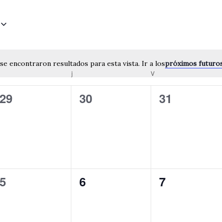
se encontraron resultados para esta vista.
Ir a los
próximos futuro
Notice
j
V
0
0
0
29
30
31
eventos,
eventos,
eventos,
0
0
0
5
6
7
eventos,
eventos,
eventos,