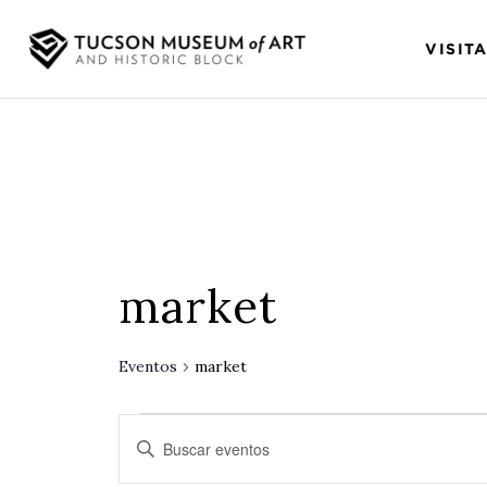
VISIT
market
Eventos
market
Búsqueda
Introduce
y
la