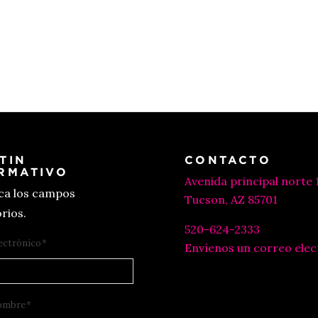
TIN
CONTACTO
RMATIVO
Avenida principal norte 
ica los campos
Tucson, AZ 85701
rios.
520-624-2333
ectrónico
*
Envíenos un correo elec
ombre
*