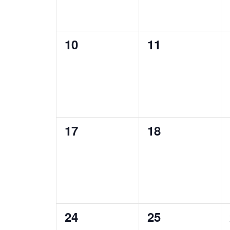
0
0
10
11
eventos,
eventos,
0
0
17
18
eventos,
eventos,
0
0
24
25