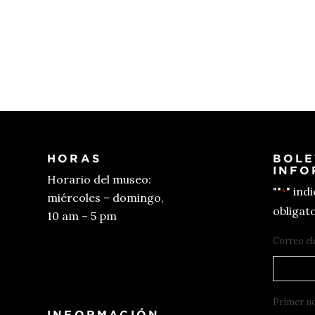
HORAS
BOLE
INFO
Horario del museo:
""
" ind
*
miércoles – domingo,
obligato
10 am – 5 pm
Correo el
Conseguir entradas
Primer n
INFORMACIÓN