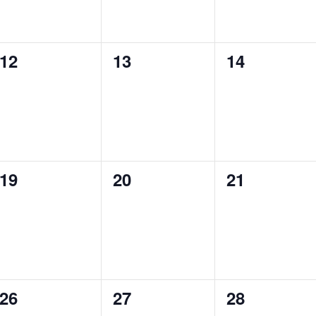
0
0
0
12
13
14
eventos,
eventos,
eventos,
0
0
0
19
20
21
eventos,
eventos,
eventos,
0
0
0
26
27
28