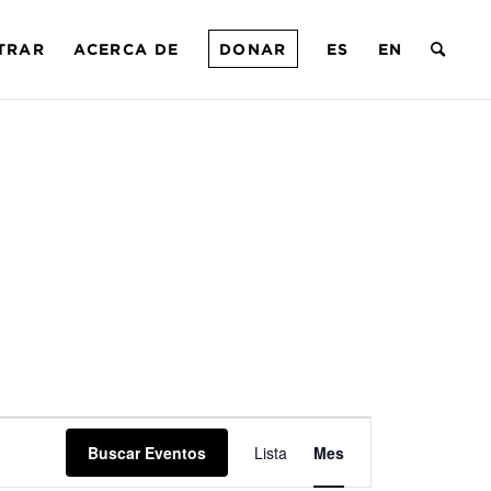
TRAR
ACERCA DE
DONAR
ES
EN
Navegación
Buscar Eventos
Lista
de
Mes
vistas