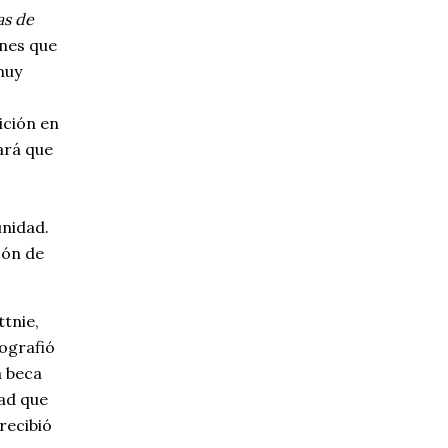
as de
enes que
muy
ición en
ará que
unidad.
zón de
tnie,
tografió
a beca
dad que
recibió