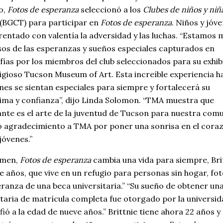
o,
Fotos de esperanza
seleccionó a los
Clubes de niños y niñ
(BGCT) para participar en
Fotos de esperanza
. Niños y jóv
rentado con valentía la adversidad y las luchas. “Estamos 
sos de las esperanzas y sueños especiales capturados en
fías por los miembros del club seleccionados para su exhib
tigioso Tucson Museum of Art. Esta increíble experiencia h
enes se sientan especiales para siempre y fortalecerá su
ima y confianza”, dijo Linda Solomon. “TMA muestra que
nte es el arte de la juventud de Tucson para nuestra com
 agradecimiento a TMA por poner una sonrisa en el cora
jóvenes.”
umen,
Fotos de esperanza
cambia una vida para siempre, Brit
e años, que vive en un refugio para personas sin hogar, fo
eranza de una beca universitaria.” “Su sueño de obtener un
itaria de matrícula completa fue otorgado por la universi
ió a la edad de nueve años.” Brittnie tiene ahora 22 años y 