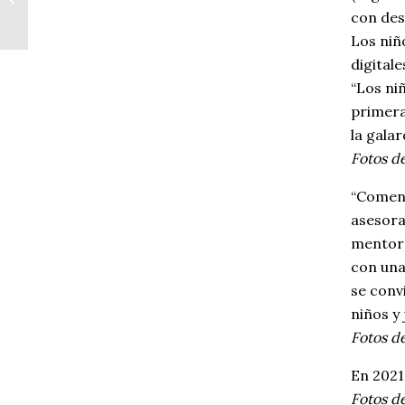
latinoamericano
con des
Los niñ
digital
“Los niñ
primera
la gala
Fotos d
“Comenz
asesora
mentore
con una
se convi
niños y
Fotos d
En 2021
Fotos d