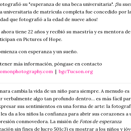
fotografió su "esperanza de una beca universitaria". ¡Su su
a universitaria de matrícula completa fue concedido por l
idad que fotografió a la edad de nueve años!
e ahora tiene 22 años y recibió su maestría y es mentora de
ticipan en Pictures of Hope.
mienza con esperanza y un sueño.
tener más información, póngase en contacto
olomonphotography.com
|
bgcTucson.org
ara cambia la vida de un niño para siempre. A menudo es d
r verbalmente algo tan profundo dentro… es más fácil par
xpresar sus sentimientos en una forma de arte: la fotograf
les da a los niños la confianza para abrir sus corazones a 
resión conmovedora. La misión de
Fotos de esperanza
ación sin fines de lucro 501c3) es mostrar a los niños y jó