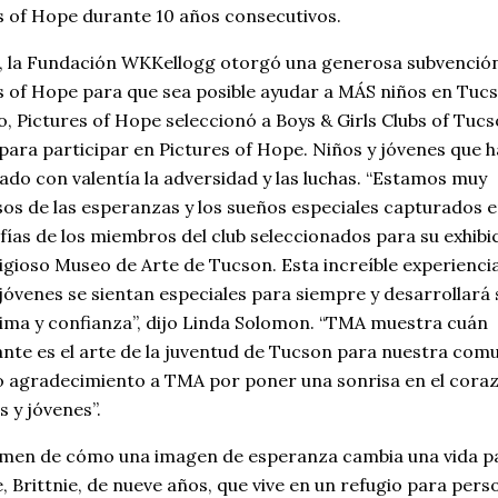
s of Hope durante 10 años consecutivos.
, la Fundación WKKellogg otorgó una generosa subvenció
s of Hope para que sea posible ayudar a MÁS niños en Tucs
o, Pictures of Hope seleccionó a Boys & Girls Clubs of Tuc
para participar en Pictures of Hope. Niños y jóvenes que 
ado con valentía la adversidad y las luchas. “Estamos muy
sos de las esperanzas y los sueños especiales capturados e
fías de los miembros del club seleccionados para su exhibi
tigioso Museo de Arte de Tucson. Esta increíble experienci
 jóvenes se sientan especiales para siempre y desarrollará 
ima y confianza”, dijo Linda Solomon. “TMA muestra cuán
nte es el arte de la juventud de Tucson para nuestra com
 agradecimiento a TMA por poner una sonrisa en el cora
s y jóvenes”.
men de cómo una imagen de esperanza cambia una vida p
, Brittnie, de nueve años, que vive en un refugio para pers