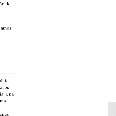
eño de
a
 niños
ifícil
a los
ía. Una
una
venes