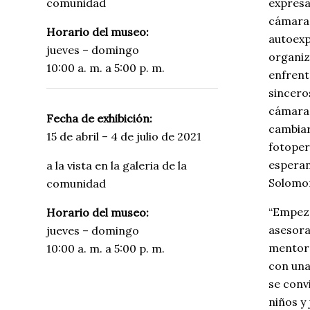
comunidad
expresa
cámara 
Horario del museo:
autoexp
jueves – domingo
organiz
10:00 a. m. a 5:00 p. m.
enfrent
sincero
cámaras
Fecha de exhibición:
cambiará
15 de abril – 4 de julio de 2021
fotoper
esperan
a la vista en la galeria de la
Solomon
comunidad
“Empeza
Horario del museo:
asesora
jueves – domingo
mentore
10:00 a. m. a 5:00 p. m.
con una
se convi
niños y