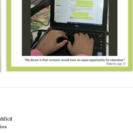
ifícil
ños