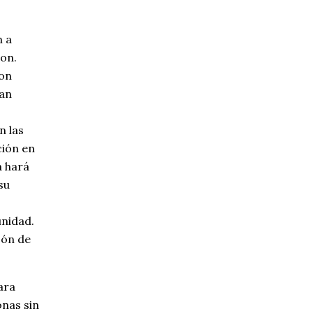
n a
on.
son
han
n las
ción en
a hará
su
unidad.
zón de
ara
onas sin