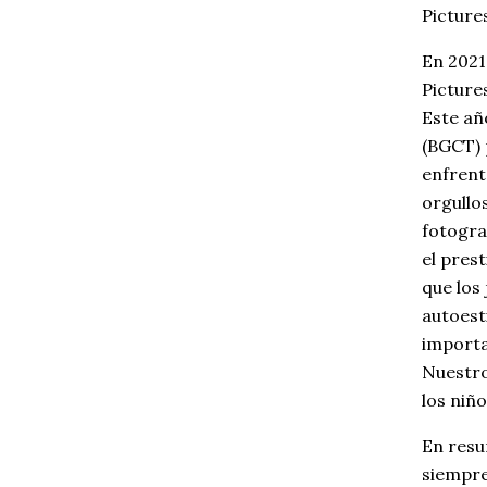
Picture
En 2021
Picture
Este añ
(BGCT) 
enfrent
orgullo
fotogra
el pres
que los
autoest
importa
Nuestro
los niño
En resu
siempre