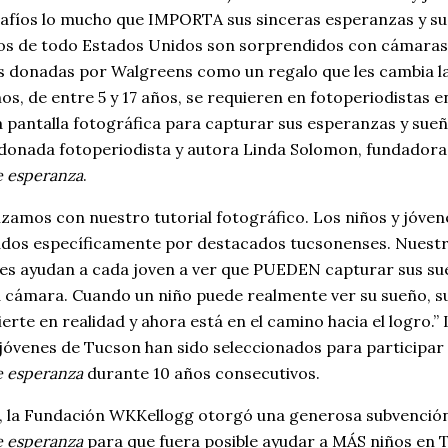
afíos lo mucho que IMPORTA sus sinceras esperanzas y su
os de todo Estados Unidos son sorprendidos con cámaras
es donadas por Walgreens como un regalo que les cambia la
os, de entre 5 y 17 años, se requieren en fotoperiodistas e
 pantalla fotográfica para capturar sus esperanzas y sueño
rdonada fotoperiodista y autora Linda Solomon, fundadora
e esperanza
.
amos con nuestro tutorial fotográfico. Los niños y jóven
dos específicamente por destacados tucsonenses. Nuest
s ayudan a cada joven a ver que PUEDEN capturar sus su
 cámara. Cuando un niño puede realmente ver su sueño, s
erte en realidad y ahora está en el camino hacia el logro.”
 jóvenes de Tucson han sido seleccionados para participar
e esperanza
durante 10 años consecutivos.
, la Fundación WKKellogg otorgó una generosa subvenció
e esperanza
para que fuera posible ayudar a MÁS niños en 