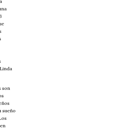
a
una
3
ue
s
s
s
 Linda
s son
os
eños
u sueño
 Los
 en