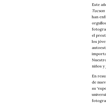
Este añ
Tucson
han enf
orgullo
fotogra
el pres
los jóv
autoest
importa
Nuestro
niños y 
En res
de nuev
su “esp
univers
fotograf