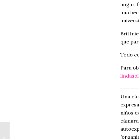
hogar, 
una bec
univers
Brittni
que par
Todo co
Para ob
lindas
Una cám
expresa
niños e
cámara 
autoexp
Arte popular
(organiz