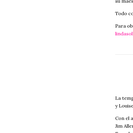
su maes
Todo co
Para ob
lindas
La temp
y Louise
Con el 
Jim All