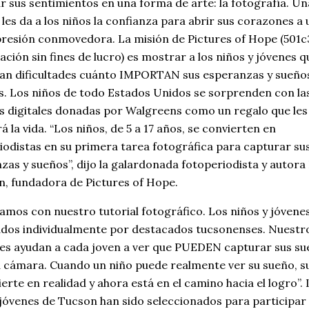
r sus sentimientos en una forma de arte: la fotografía. Un
les da a los niños la confianza para abrir sus corazones a 
resión conmovedora. La misión de Pictures of Hope (501c
ación sin fines de lucro) es mostrar a los niños y jóvenes q
an dificultades cuánto IMPORTAN sus esperanzas y sueño
s. Los niños de todo Estados Unidos se sorprenden con la
 digitales donadas por Walgreens como un regalo que les
 la vida. “Los niños, de 5 a 17 años, se convierten en
iodistas en su primera tarea fotográfica para capturar su
zas y sueños”, dijo la galardonada fotoperiodista y autora
, fundadora de Pictures of Hope.
mos con nuestro tutorial fotográfico. Los niños y jóvene
dos individualmente por destacados tucsonenses. Nuestr
s ayudan a cada joven a ver que PUEDEN capturar sus su
 cámara. Cuando un niño puede realmente ver su sueño, s
erte en realidad y ahora está en el camino hacia el logro”.
 jóvenes de Tucson han sido seleccionados para participar