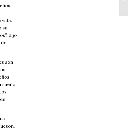
eños.
 vida.
n su
s”, dijo
 de
es son
ros
eños
u sueño
 Los
 en
n a
Tucson.