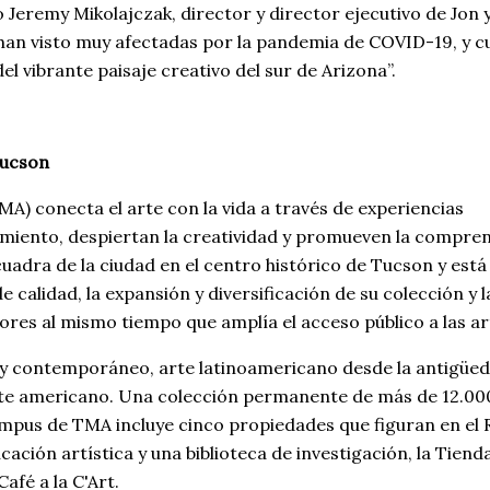
jo Jeremy Mikolajczak, director y director ejecutivo de Jon 
 han visto muy afectadas por la pandemia de COVID-19, y 
l vibrante paisaje creativo del sur de Arizona”.
Tucson
A) conecta el arte con la vida a través de experiencias
brimiento, despiertan la creatividad y promueven la compre
uadra de la ciudad en el centro histórico de Tucson y está
calidad, la expansión y diversificación de su colección y l
es al mismo tiempo que amplía el acceso público a las ar
 y contemporáneo, arte latinoamericano desde la antigüe
oeste americano. Una colección permanente de más de 12.00
campus de TMA incluye cinco propiedades que figuran en el 
ción artística y una biblioteca de investigación, la Tienda
fé a la C'Art.