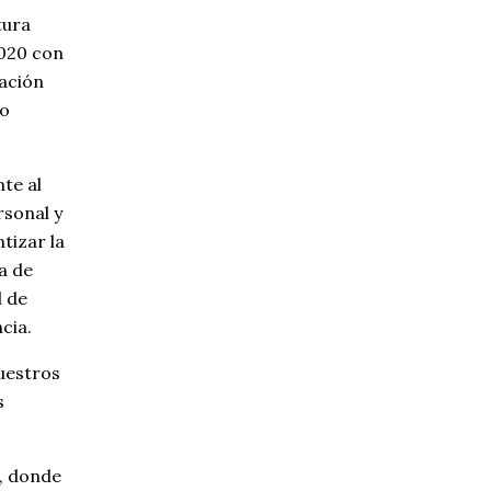
tura
2020 con
zación
io
te al
rsonal y
tizar la
da de
l de
cia.
uestros
s
e, donde