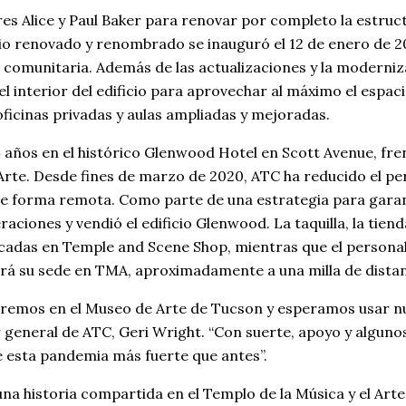
es Alice y Paul Baker para renovar por completo la estruc
icio renovado y renombrado se inauguró el 12 de enero de 
 comunitaria. Además de las actualizaciones y la moderni
l interior del edificio para aprovechar al máximo el espac
 oficinas privadas y aulas ampliadas y mejoradas.
4 años en el histórico Glenwood Hotel en Scott Avenue, fren
 Arte. Desde fines de marzo de 2020, ATC ha reducido el pe
de forma remota. Como parte de una estrategia para garan
aciones y vendió el edificio Glenwood. La taquilla, la tien
bicadas en Temple and Scene Shop, mientras que el persona
drá su sede en TMA, aproximadamente a una milla de distan
dremos en el Museo de Arte de Tucson y esperamos usar n
r general de ATC, Geri Wright. “Con suerte, apoyo y alguno
 esta pandemia más fuerte que antes”.
na historia compartida en el Templo de la Música y el Art