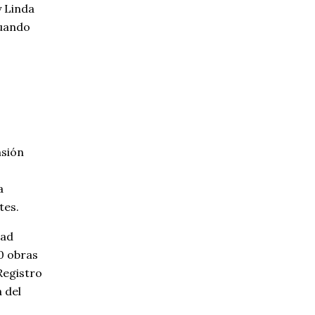
y Linda
cuando
nsión
a
tes.
dad
0 obras
Registro
 del