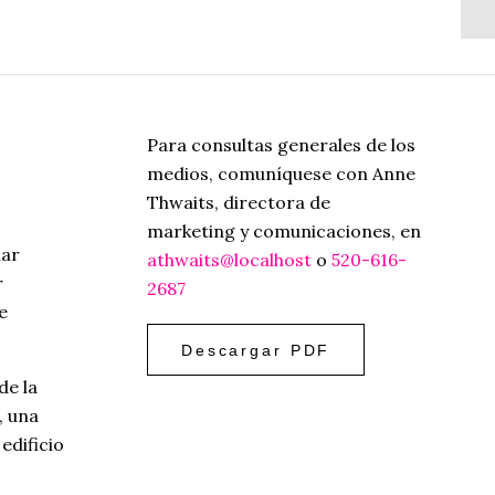
co
Para consultas generales de los
medios, comuníquese con Anne
Thwaits, directora de
marketing y comunicaciones, en
nar
athwaits@localhost
o
520-616-
r
2687
e
Descargar PDF
de la
, una
edificio