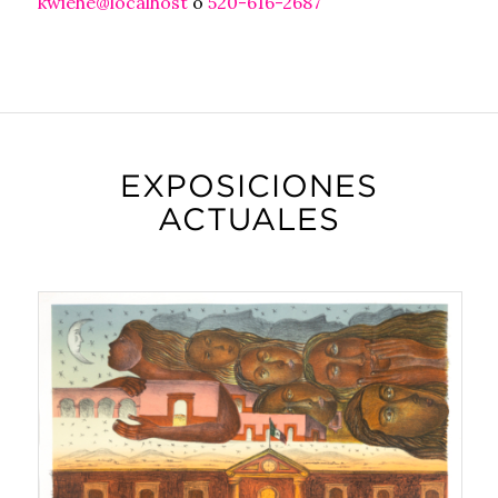
kwiehe@localhost
o
520-616-2687
EXPOSICIONES
ACTUALES