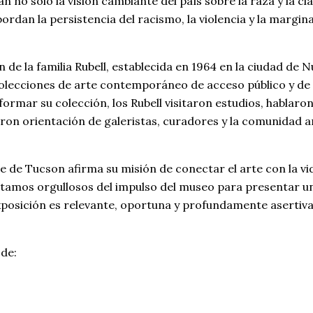
n no solo la visión cambiante del país sobre la raza y la cl
ordan la persistencia del racismo, la violencia y la margin
n de la familia Rubell, establecida en 1964 en la ciudad de 
colecciones de arte contemporáneo de acceso público y de
rmar su colección, los Rubell visitaron estudios, hablaro
eron orientación de galeristas, curadores y la comunidad a
e de Tucson afirma su misión de conectar el arte con la vid
“Estamos orgullosos del impulso del museo para presentar u
xposición es relevante, oportuna y profundamente asertiva
 de: