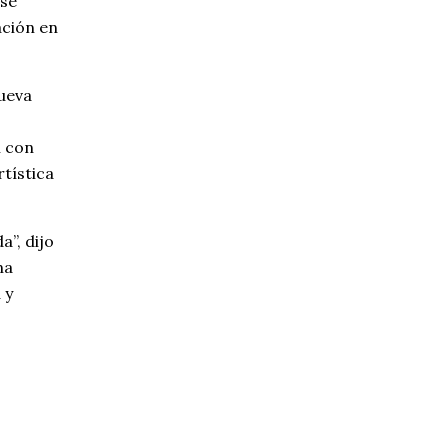
ase
ación en
Nueva
n con
rtística
a”, dijo
na
 y