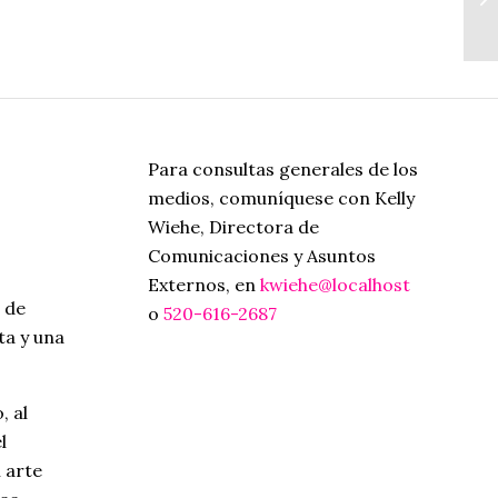
ca
Para consultas generales de los
medios, comuníquese con Kelly
Wiehe, Directora de
Comunicaciones y Asuntos
Externos, en
kwiehe@localhost
 de
o
520-616-2687
ta y una
, al
l
 arte