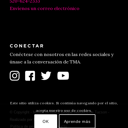
520-624-2333
Envíenos un correo electrónico
CONECTAR
Conéctese con nosotros en las redes sociales y
únase a la conversación de TMA.
Este sitio utiliza cookies. Si continúa navegando por el sitio,
acepta nuestro uso de cookies.
© Copyright - Museo de Arte y Bloque Histórico de Tucson -
Realizado por
fulano
.
OK
Aprende más
Política de privacidad
Contacto