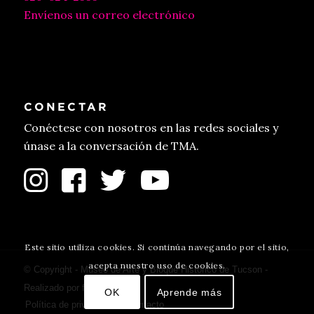
Envíenos un correo electrónico
CONECTAR
Conéctese con nosotros en las redes sociales y
únase a la conversación de TMA.
Este sitio utiliza cookies. Si continúa navegando por el sitio,
acepta nuestro uso de cookies.
© Copyright - Museo de Arte y Bloque Histórico de Tucson -
Realizado por
fulano
.
OK
Aprende más
Política de privacidad
Contacto