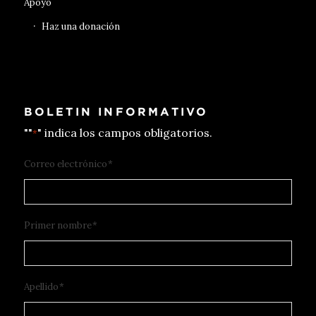
Apoyo
Haz una donación
BOLETIN INFORMATIVO
""
" indica los campos obligatorios.
*
Correo electrónico
*
Primer nombre
*
Apellido
*