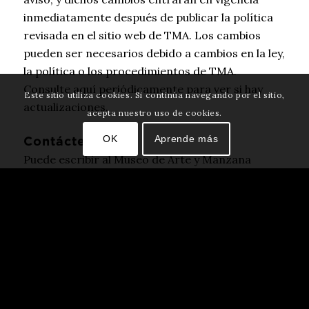
inmediatamente después de publicar la política
revisada en el sitio web de TMA. Los cambios
pueden ser necesarios debido a cambios en la ley,
la política o los procedimientos de TMA.
Consulte aquí periódicamente para ver si hay
Este sitio utiliza cookies. Si continúa navegando por el sitio,
actualizaciones.
acepta nuestro uso de cookies.
OK
Aprende más
Contáctenos
Puede escribir al Museo de Arte y Manzana
Histórica de Tucson, 140 N. Main Avenue,
Tucson, AZ, 85701, para solicitar una revisión de
cualquier información personal que pueda haber
recopilado TMA y solicitar las correcciones que
sean necesarias.
Si tiene preguntas sobre esta Política de
privacidad del donante o si desea que lo