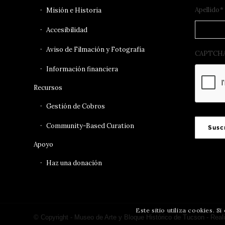
Apellido
*
Misión e Historia
Accesibilidad
Aviso de Filmación y Fotografía
CAPTCH
Información financiera
Recursos
Gestión de Cobros
Community-Based Curation
Susc
Apoyo
Haz una donación
Este sitio utiliza cookies. 
© Copyright - Museo de Arte y Bloque Histórico de Tucson - Real