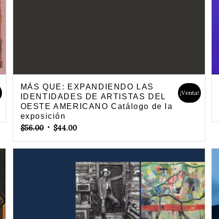
MÁS QUE: EXPANDIENDO LAS
!
¡Venta!
IDENTIDADES DE ARTISTAS DEL
OESTE AMERICANO Catálogo de la
exposición
Original
Current
$
56.00
$
44.00
price
price
was:
is:
$56.00.
$44.00.