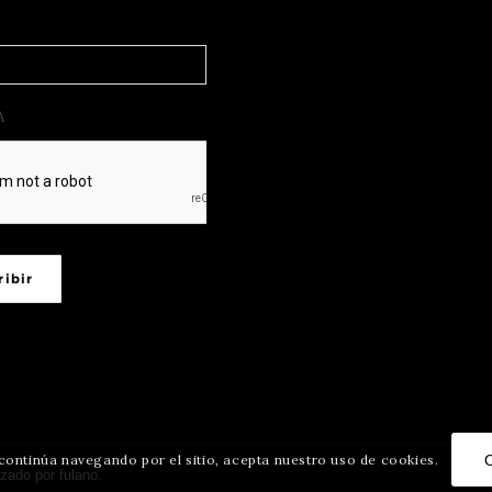
A
ribir
Si continúa navegando por el sitio, acepta nuestro uso de cookies.
izado por
fulano
.