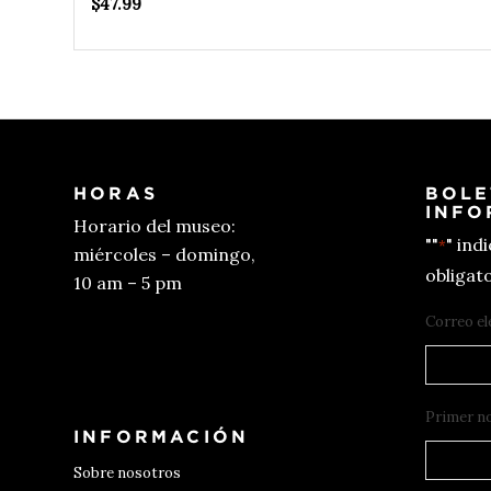
$
47.99
HORAS
BOLE
INFO
Horario del museo:
""
" ind
*
miércoles – domingo,
obligato
10 am – 5 pm
Correo el
Conseguir entradas
Primer n
INFORMACIÓN
Sobre nosotros