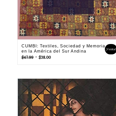
CUMBI: Textiles, Sociedad y Memoria
¡Venta
en la América del Sur Andina
Original
Current
$
47.99
$
38.00
price
price
was:
is:
$47.99.
$38.00.