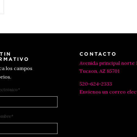
TIN
CONTACTO
RMATIVO
Avenida principal norte 
ica los campos
Tucson, AZ 85701
rios.
520-624-2333
ectrónico
*
Envíenos un correo elec
ombre
*