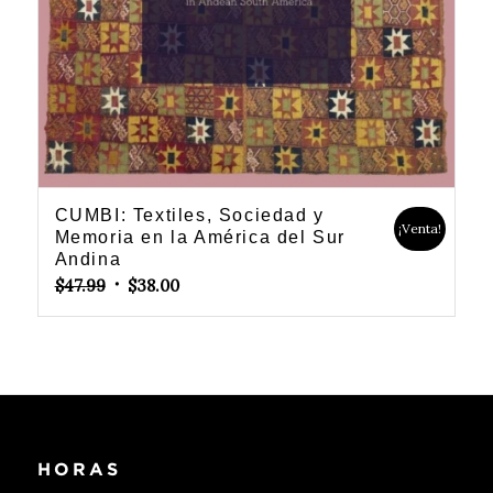
CUMBI: Textiles, Sociedad y
¡Venta!
Memoria en la América del Sur
Andina
Original
Current
$
47.99
$
38.00
price
price
was:
is:
$47.99.
$38.00.
HORAS