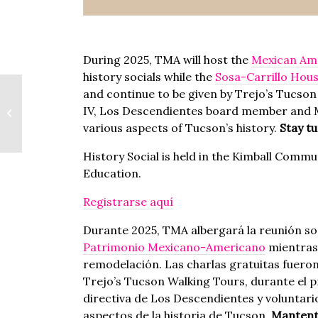
During 2025, TMA will host the
Mexican Am
history socials while the
Sosa-Carrillo Hou
and continue to be given by Trejo’s Tucso
First Thursday |
IV, Los Descendientes board member and M
Primer Jueves
various aspects of Tucson’s history.
Stay tu
History Social is held in the Kimball Commu
Education.
Registrarse aquí
Durante 2025, TMA albergará la reunión soc
Patrimonio Mexicano-Americano
mientras
remodelación. Las charlas gratuitas fueron
Trejo’s Tucson Walking Tours, durante el 
directiva de Los Descendientes y voluntar
aspectos de la historia de Tucson.
Mantente