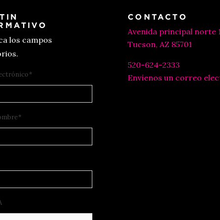
TIN
CONTACTO
RMATIVO
Avenida principal norte 
ica los campos
Tucson, AZ 85701
rios.
520-624-2333
ectrónico
*
Envíenos un correo elec
ombre
*
A