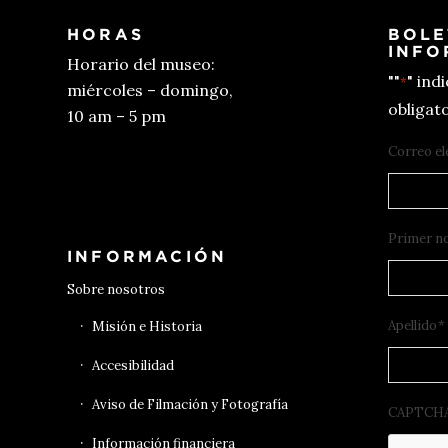
HORAS
BOLE
INFO
Horario del museo:
""
" ind
*
miércoles – domingo,
obligato
10 am – 5 pm
Correo el
Conseguir entradas
Primer n
INFORMACIÓN
Sobre nosotros
Apellido
*
Misión e Historia
Accesibilidad
Aviso de Filmación y Fotografía
CAPTCH
Información financiera