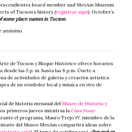
s Descendientes board member and MexAm Museum
ects of Tucson’s history (
registrar aquí
). October’s
of some place names in Tucson
.
te anónimo
.
Arte de Tucson y Bloque Histórico ofrece horarios
desde las 5 p. m. hasta las 8 p.m. Únete a
na de actividades de galería y creación artística
ra de un vendedor local y música en vivo de
ial de historia mensual del
Museo de Historia y
os primeros jueves mientras la
Casa Sosa-
rante el programa, Mauro Trejo IV, miembro de la
luntario del Museo MexAm compartirá ideas sobre
egístrate aquí
). El tema de octubre será
¿Por qué se