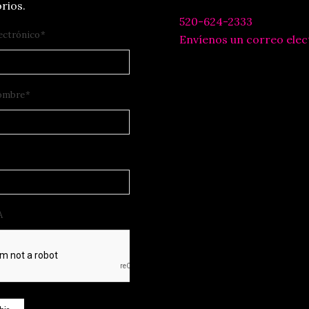
rios.
520-624-2333
ectrónico
*
Envíenos un correo elec
ombre
*
A