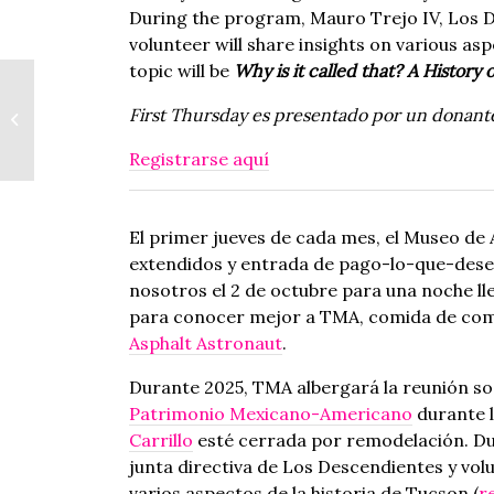
During the program, Mauro Trejo IV, Lo
volunteer will share insights on various asp
topic will be
Why is it called that?
A History 
TMA Rooftop Happy
First Thursday es presentado por un donan
Hour
Registrarse aquí
El primer jueves de cada mes, el Museo de 
extendidos y entrada de pago-lo-que-desea 
nosotros el 2 de octubre para una noche lle
para conocer mejor a TMA, comida de comp
Asphalt Astronaut
.
Durante 2025, TMA albergará la reunión soc
Patrimonio Mexicano-Americano
durante l
Carrillo
esté cerrada por remodelación. Du
junta directiva de Los Descendientes y vo
varios aspectos de la historia de Tucson (
r