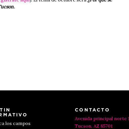
Tucson.
TIN
CONTACTO
RMATIVO
Avenida principal norte 
ica los campos
Tucson, AZ 85701