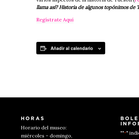
llama así? Historia de algunos topónimos de 
Regístrate Aquí
Añadir al calendario
HORAS
BOLE
INFO
Horario del museo:
""
" ind
*
miércoles – domingo,