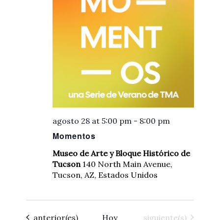
agosto 28 at 5:00 pm
-
8:00 pm
Momentos
Museo de Arte y Bloque Histórico de
Tucson
140 North Main Avenue,
Tucson, AZ, Estados Unidos
Eventos
Eventos
anterior(es)
Hoy
siguiente(s)