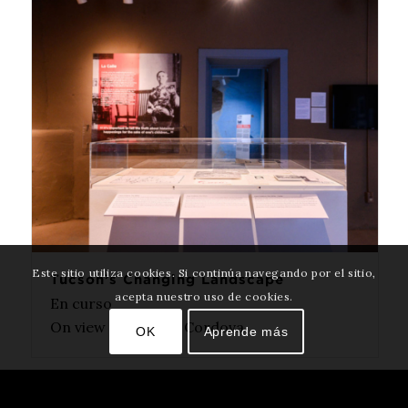
Este sitio utiliza cookies. Si continúa navegando por el sitio,
Tucson’s Changing Landscape
acepta nuestro uso de cookies.
En curso
On view in La Casa Cordova
OK
Aprende más