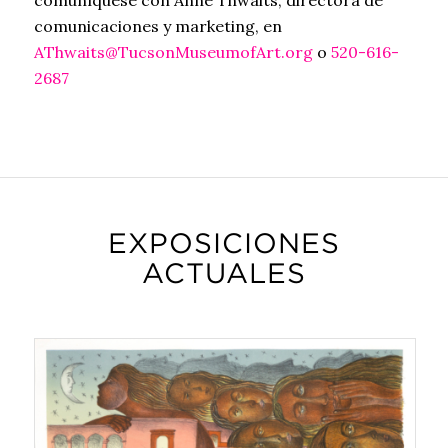
comuníquese con Anne Thwaits, directora de
comunicaciones y marketing, en
AThwaits@TucsonMuseumofArt.org
o
520-616-
2687
EXPOSICIONES
ACTUALES