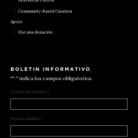
Gestión de Cobros
Community-Based Curation
Apoyo
Haz una donación
BOLETIN INFORMATIVO
""
" indica los campos obligatorios.
*
Correo electrónico
*
Primer nombre
*