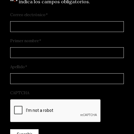
""
" indica los campos obligatorios.
*
Correo electrónico
*
Primer nombre
*
Apellido
*
CAPTCHA