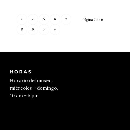
«
‹
5
6
7
Página 7 de 9
8
9
›
»
HORAS
Horario del museo:
miércoles – domingo,
10 am – 5 pm
Conseguir entradas