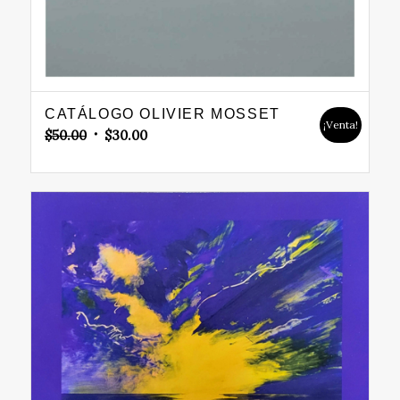
CATÁLOGO OLIVIER MOSSET
¡Venta!
Original
Current
$
50.00
$
30.00
price
price
was:
is:
$50.00.
$30.00.