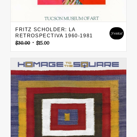
FRITZ SCHOLDER: LA
¡Venta!
RETROSPECTIVA 1960-1981
Original
Current
$
30.00
$
15.00
price
price
was:
is:
$30.00.
$15.00.