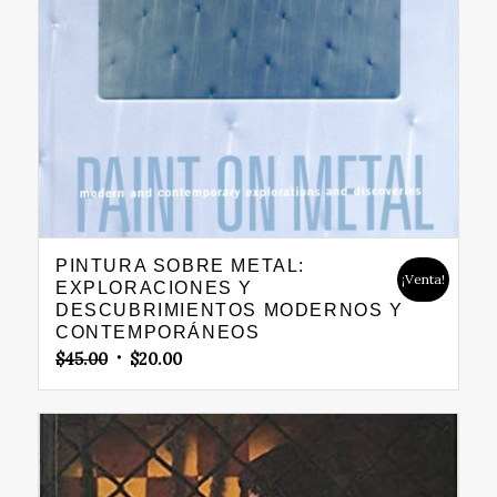
PINTURA SOBRE METAL:
¡Venta!
EXPLORACIONES Y
DESCUBRIMIENTOS MODERNOS Y
CONTEMPORÁNEOS
Original
Current
$
45.00
$
20.00
price
price
was:
is:
$45.00.
$20.00.