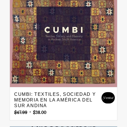
CUMBI: TEXTILES, SOCIEDAD Y
¡Venta!
MEMORIA EN LA AMÉRICA DEL
SUR ANDINA
Original
Current
$
47.99
$
38.00
price
price
was:
is: