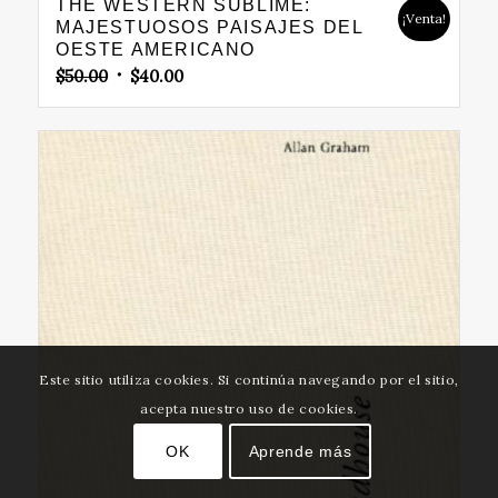
THE WESTERN SUBLIME:
¡Venta!
MAJESTUOSOS PAISAJES DEL
OESTE AMERICANO
Original
Current
$
50.00
$
40.00
price
price
was:
is:
$50.00.
$40.00.
Este sitio utiliza cookies. Si continúa navegando por el sitio,
acepta nuestro uso de cookies.
OK
Aprende más