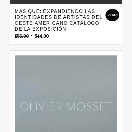
MÁS QUE: EXPANDIENDO LAS
¡Venta!
IDENTIDADES DE ARTISTAS DEL
OESTE AMERICANO CATÁLOGO
DE LA EXPOSICIÓN
Original
Current
$
56.00
$
44.00
price
price
was:
is:
$56.00.
$44.00.