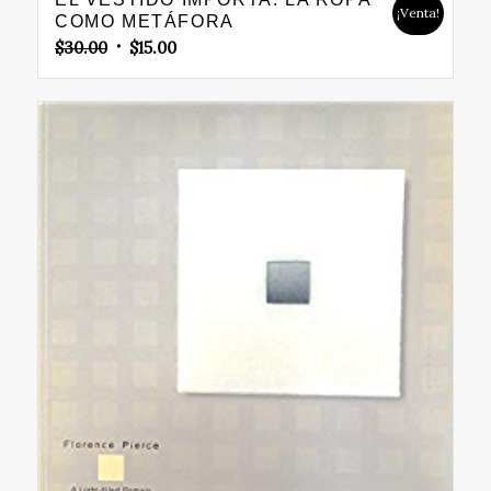
¡Venta!
COMO METÁFORA
Original
Current
$
30.00
$
15.00
price
price
was:
is:
$30.00.
$15.00.