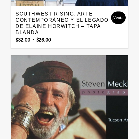
SOUTHWEST RISING: ARTE
¡Venta!
CONTEMPORÁNEO Y EL LEGADO
DE ELAINE HORWITCH – TAPA
BLANDA
Original
Current
$
32.00
$
26.00
price
price
was:
is:
$32.00.
$26.00.