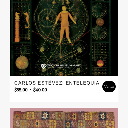
CARLOS ESTÉVEZ: ENTELEQUIA
¡Venta!
Original
Current
$
55.00
$
40.00
price
price
was:
is:
$55.00.
$40.00.