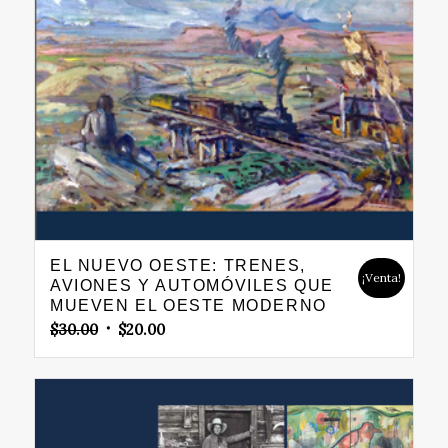
EL NUEVO OESTE: TRENES,
¡Venta!
AVIONES Y AUTOMÓVILES QUE
MUEVEN EL OESTE MODERNO
Original
Current
$
30.00
$
20.00
price
price
was:
is:
$30.00.
$20.00.