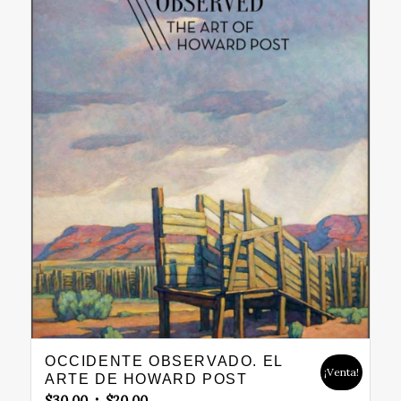
OCCIDENTE OBSERVADO. EL
¡Venta!
ARTE DE HOWARD POST
Original
Current
$
30.00
$
20.00