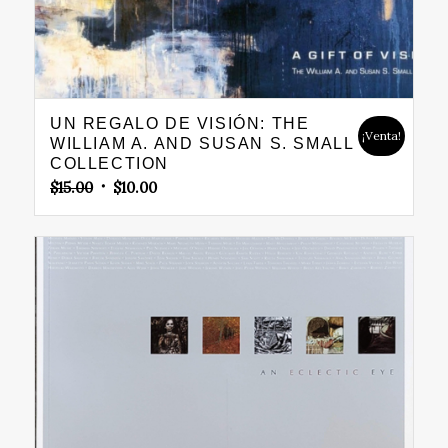
UN REGALO DE VISIÓN: THE
¡Venta!
WILLIAM A. AND SUSAN S. SMALL
COLLECTION
Original
Current
$
15.00
$
10.00
price
price
was:
is:
$15.00.
$10.00.