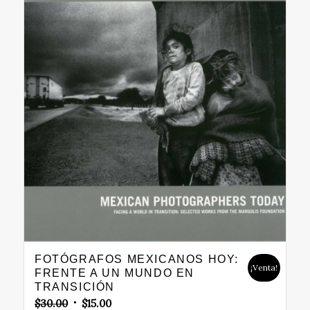
FOTÓGRAFOS MEXICANOS HOY:
¡Venta!
FRENTE A UN MUNDO EN
TRANSICIÓN
Original
Current
$
30.00
$
15.00