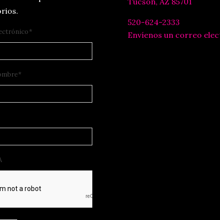
Tucson, AZ 85701
rios.
520-624-2333
ectrónico
*
Envíenos un correo elec
ombre
*
A