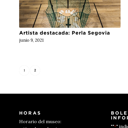
Artista destacada: Perla Segovia
junio 9, 2021
1
2
HORAS
BOLE
INFO
Horario del museo:
""
" ind
*