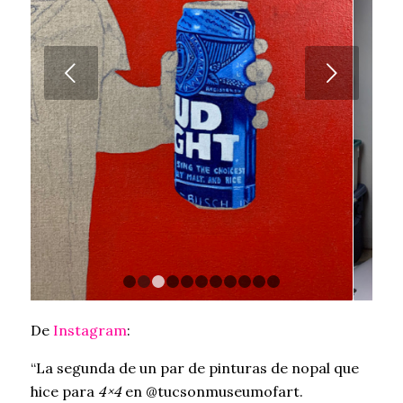
Próximo
1
2
3
4
5
6
7
8
9
10
11
De
Instagram
:
“La segunda de un par de pinturas de nopal que
hice para
4×4
en @tucsonmuseumofart.