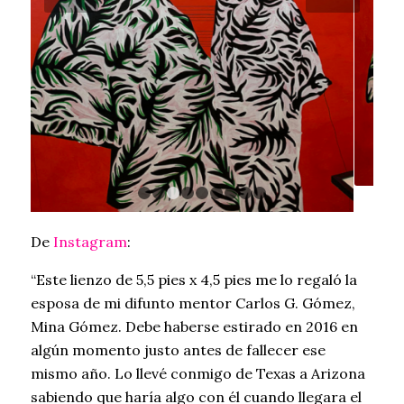
1
2
3
4
5
6
7
8
9
De
Instagram
:
“Este lienzo de 5,5 pies x 4,5 pies me lo regaló la
esposa de mi difunto mentor Carlos G. Gómez,
Mina Gómez. Debe haberse estirado en 2016 en
algún momento justo antes de fallecer ese
mismo año. Lo llevé conmigo de Texas a Arizona
sabiendo que haría algo con él cuando llegara el
momento. Contemplé y contemplé y finalmente