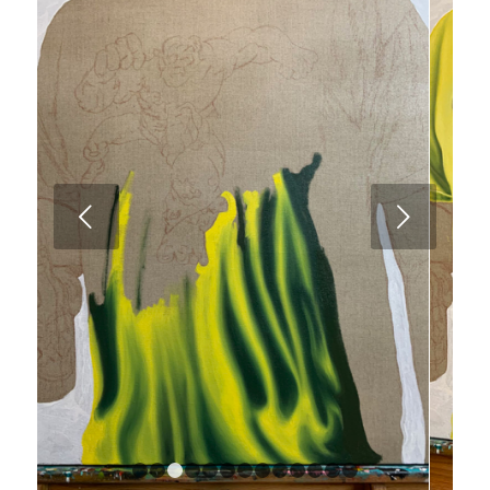
Próximo
1
2
3
4
5
6
7
8
9
10
11
12
13