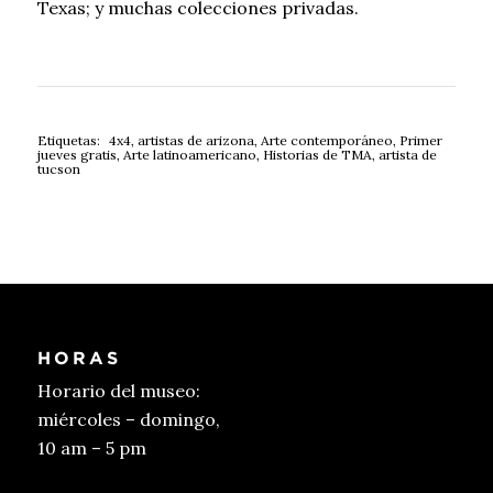
Etiquetas:
4x4
,
artistas de arizona
,
Arte contemporáneo
,
Primer
jueves gratis
,
Arte latinoamericano
,
Historias de TMA
,
artista de
tucson
HORAS
Horario del museo:
miércoles – domingo,
10 am – 5 pm
Conseguir entradas