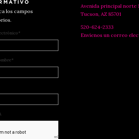
RMATIVO
Avenida principal norte 
ica los campos
Tucson, AZ 85701
rios.
520-624-2333
ectrónico
*
Envíenos un correo elec
ombre
*
A