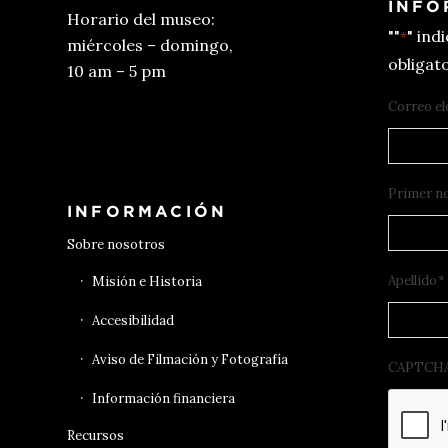
INFO
Horario del museo:
""
" ind
*
miércoles – domingo,
obligato
10 am – 5 pm
Correo el
Conseguir entradas
Primer n
INFORMACIÓN
Sobre nosotros
Apellido
*
Misión e Historia
Accesibilidad
Aviso de Filmación y Fotografía
CAPTCH
Información financiera
Recursos