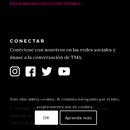
Envíenos un correo electrónico
CONECTAR
Conéctese con nosotros en las redes sociales y
únase a la conversación de TMA.
Este sitio utiliza cookies. Si continúa navegando por el sitio,
acepta nuestro uso de cookies.
© Copyright - Museo de Arte y Bloque Histórico de Tucson -
Realizado por
fulano
.
OK
Aprende más
Política de privacidad
Contacto