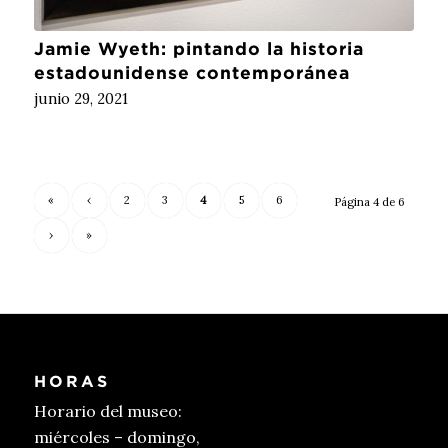
Jamie Wyeth: pintando la historia
estadounidense contemporánea
junio 29, 2021
«
‹
2
3
4
5
6
Página 4 de 6
›
»
HORAS
Horario del museo:
miércoles – domingo,