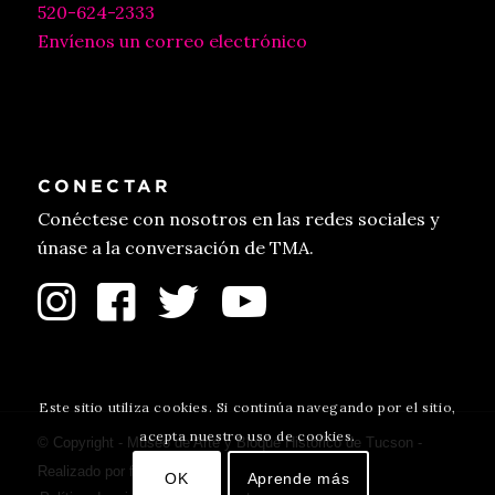
520-624-2333
Envíenos un correo electrónico
CONECTAR
Conéctese con nosotros en las redes sociales y
únase a la conversación de TMA.
Este sitio utiliza cookies. Si continúa navegando por el sitio,
acepta nuestro uso de cookies.
© Copyright - Museo de Arte y Bloque Histórico de Tucson -
Realizado por
fulano
.
OK
Aprende más