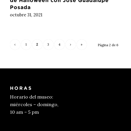
de Halloween con José Guadalupe
Posada
octubre 31, 2021
‹
1
2
3
4
›
»
Página 2 de 6
HORAS
Horario del museo:
miércoles – domingo,
10 am – 5 pm
Conseguir entradas