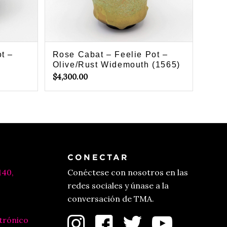
t –
Rose Cabat – Feelie Pot –
Olive/Rust Widemouth (1565)
$
4,300.00
CONECTAR
140,
Conéctese con nosotros en las
redes sociales y únase a la
conversación de TMA.
trónico