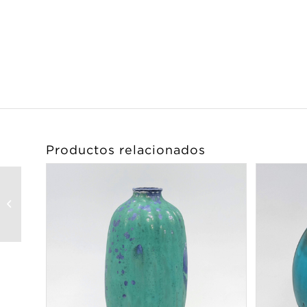
Productos relacionados
Rose Cabat – Feelie
Pot – Blue/Olive/Tan
Bottle (5524)