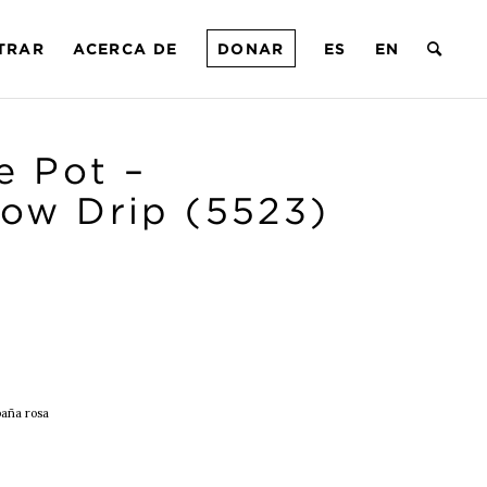
TRAR
ACERCA DE
DONAR
ES
EN
e Pot –
ow Drip (5523)
aña rosa