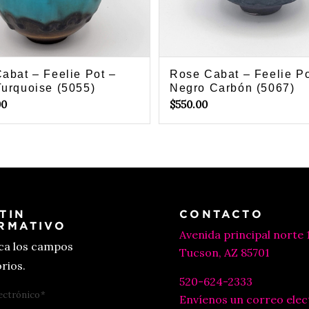
abat – Feelie Pot –
Rose Cabat – Feelie Po
urquoise (5055)
Negro Carbón (5067)
00
$
550.00
TIN
CONTACTO
RMATIVO
Avenida principal norte 
ica los campos
Tucson, AZ 85701
rios.
520-624-2333
ectrónico
*
Envíenos un correo elec