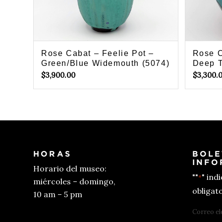
Rose Cabat – Feelie Pot –
Rose C
Green/Blue Widemouth (5074)
Deep T
$
3,900.00
$
3,300.
HORAS
BOLE
INFO
Horario del museo:
""
" ind
*
miércoles – domingo,
obligato
10 am – 5 pm
Correo el
Conseguir entradas