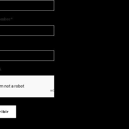
ombre
*
A
ribir