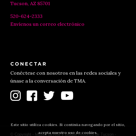
Tucson, AZ 85701
520-624-2333
Envíenos un correo electrónico
CONECTAR
Conéctese con nosotros en las redes sociales y
únase a la conversación de TMA.
Este sitio utiliza cookies. Si continúa navegando por el sitio,
acepta nuestro uso de cookies.
© Copyright - Museo de Arte y Bloque Histórico de Tucson -