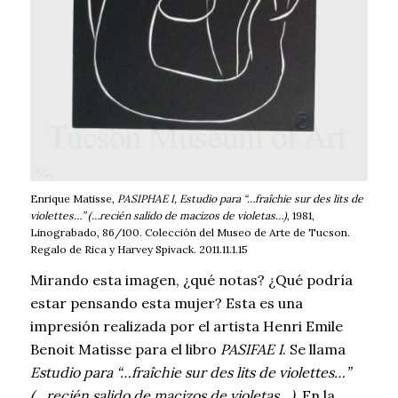
Enrique Matisse,
PASIPHAE I, Estudio para “…fraîchie sur des lits de
violettes…” (…recién salido de macizos de violetas…)
, 1981,
Linograbado, 86/100. Colección del Museo de Arte de Tucson.
Regalo de Rica y Harvey Spivack. 2011.11.1.15
Mirando esta imagen, ¿qué notas? ¿Qué podría
estar pensando esta mujer? Esta es una
impresión realizada por el artista Henri Emile
Benoit Matisse para el libro
PASIFAE I
. Se llama
Estudio para “…fraîchie sur des lits de violettes…”
(…recién salido de macizos de violetas…)
. En la