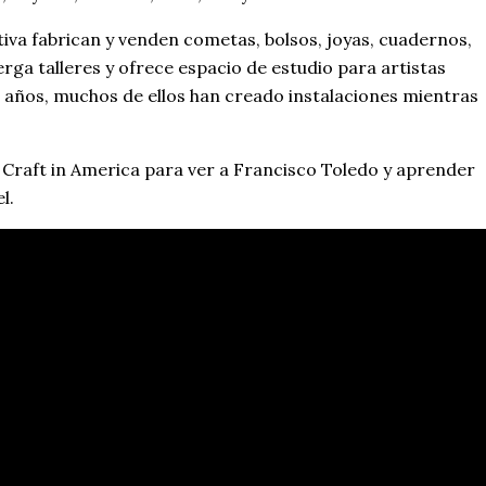
tiva fabrican y venden cometas, bolsos, joyas, cuadernos,
erga talleres y ofrece espacio de estudio para artistas
los años, muchos de ellos han creado instalaciones mientras
 Craft in America para ver a Francisco Toledo y aprender
l.