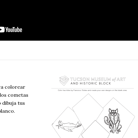
a colorear
 dos cometas
 dibuja tus
blanco.