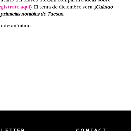
egístrate aquí
). El tema de diciembre será
¿Cuándo
rimicias notables de Tucson
.
nante anónimo.
LETTER
CONTACT