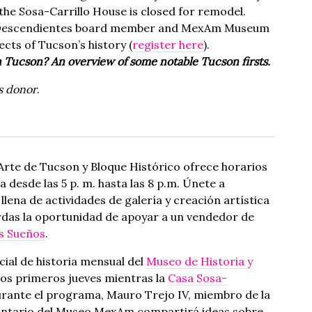
 the Sosa-Carrillo House is closed for remodel.
s Descendientes board member and MexAm Museum
ects of Tucson’s history (
register here
).
in Tucson?
An overview of some notable Tucson firsts.
s donor
.
Arte de Tucson y Bloque Histórico ofrece horarios
desde las 5 p. m. hasta las 8 p.m. Únete a
lena de actividades de galería y creación artística
ierdas la oportunidad de apoyar a un vendedor de
s Sueños
.
ial de historia mensual del
Museo de Historia y
os primeros jueves mientras la
Casa Sosa-
rante el programa, Mauro Trejo IV, miembro de la
luntario del Museo MexAm compartirá ideas sobre