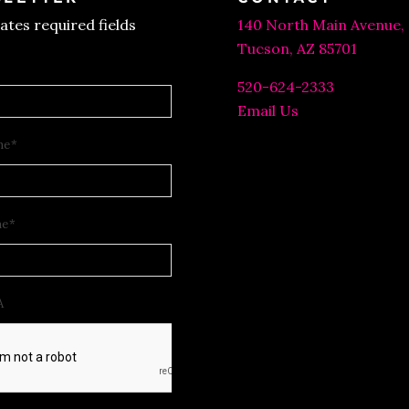
cates required fields
140 North Main Avenue,
Tucson, AZ 85701
520-624-2333
Email Us
me
*
me
*
A