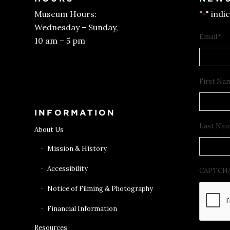
Museum Hours:
"
" indi
*
Wednesday – Sunday,
Email
*
10 am – 5 pm
Get Tickets
First Na
INFORMATION
Last Na
About Us
Mission & History
Accessibility
CAPTCH
Notice of Filming & Photography
Financial Information
Resources