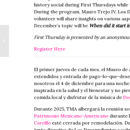
history social during First Thursdays while
During the program, Mauro Trejo IV, Lo
volunteer will share insights on various asp
December’s topic will be
When did it start 
First Thursday is presented by an anonymou
42nd Annual Fall Artisans Market
Register Here
El primer jueves de cada mes, el Museo de 
extendidos y entrada de pago-lo-que-desea 
nosotros el 4 de diciembre para una noche l
inspirada en la salud y el bienestar y no p
comida local y disfrutar de la música de
Do
Durante 2025, TMA albergará la reunión soc
Patrimonio Mexicano-Americano
durante l
Carrillo
esté cerrada por remodelación. Du
junta directiva de Los Descendientes y vo