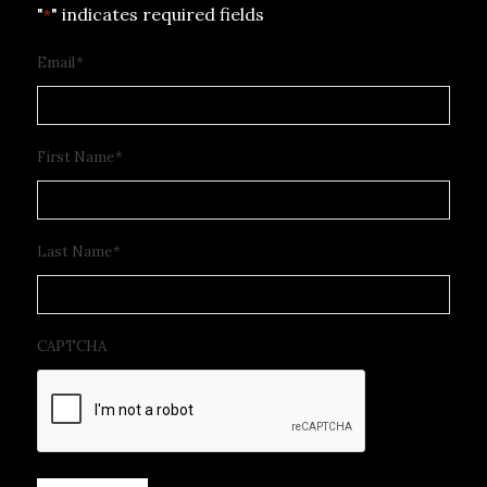
"
" indicates required fields
*
Email
*
First Name
*
Last Name
*
CAPTCHA