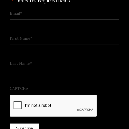
"
" indicates required fields
*
Email
*
First Name
*
Last Name
*
CAPTCHA
Subscribe