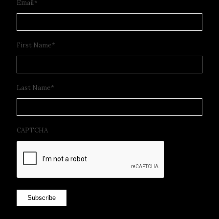
Email
*
First Name
*
Last Name
*
CAPTCHA
Subscribe